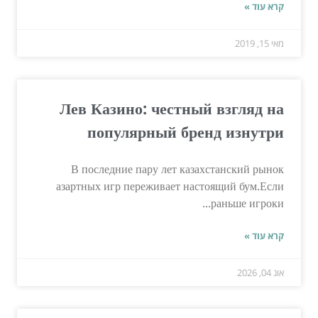
קרא עוד »
מאי 15, 2019
Лев Казино: честный взгляд на
популярный бренд изнутри
В последние пару лет казахстанский рынок
азартных игр переживает настоящий бум.Если
раньше игроки...
קרא עוד »
אוג 04, 2026