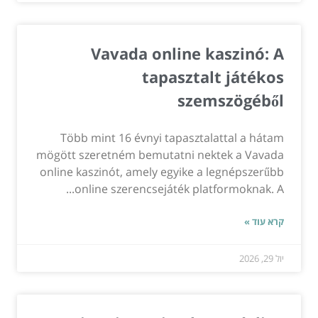
Vavada online kaszinó: A
tapasztalt játékos
szemszögéből
Több mint 16 évnyi tapasztalattal a hátam
mögött szeretném bemutatni nektek a Vavada
online kaszinót, amely egyike a legnépszerűbb
online szerencsejáték platformoknak. A...
קרא עוד »
יול 29, 2026