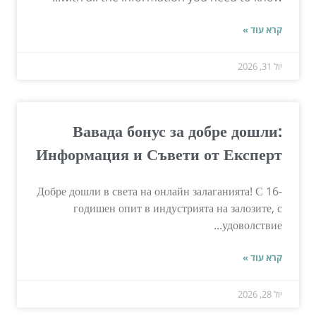
קרא עוד »
יול 31, 2026
Вавада бонус за добре дошли:
Информация и Съвети от Експерт
Добре дошли в света на онлайн залаганията! С 16-
годишен опит в индустрията на залозите, с
удоволствие...
קרא עוד »
יול 28, 2026