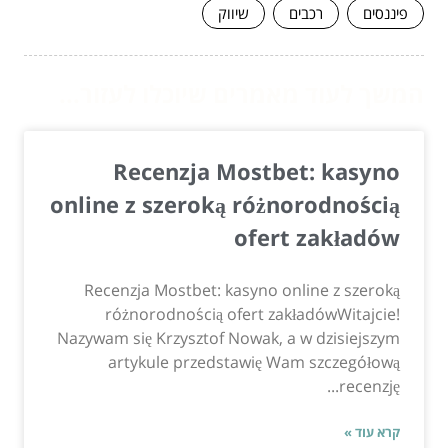
פיננסים
רכבים
שיווק
המשך לעוד מאמרים שיוכלו לעזור...
Recenzja Mostbet: kasyno
online z szeroką różnorodnością
ofert zakładów
Recenzja Mostbet: kasyno online z szeroką
różnorodnością ofert zakładówWitajcie!
Nazywam się Krzysztof Nowak, a w dzisiejszym
artykule przedstawię Wam szczegółową
recenzję...
קרא עוד »