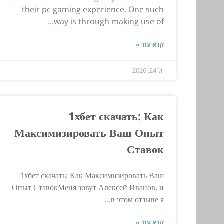
their pc gaming experience. One such
way is through making use of...
קרא עוד »
יול 24, 2026
1хбет скачать: Как
Максимизировать Ваш Опыт
Ставок
1хбет скачать: Как Максимизировать Ваш
Опыт СтавокМеня зовут Алексей Иванов, и
в этом отзыве я...
קרא עוד »