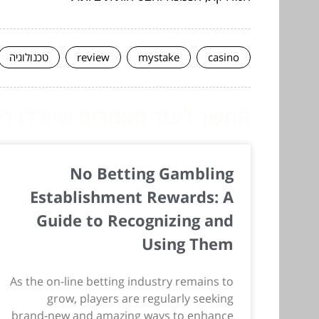
casino
mystake
review
טכנולוגיה
המשך לעוד מאמרים שיוכלו לעז
No Betting Gambling
Establishment Rewards: A
Guide to Recognizing and
Using Them
As the on-line betting industry remains to
grow, players are regularly seeking
brand-new and amazing ways to enhance