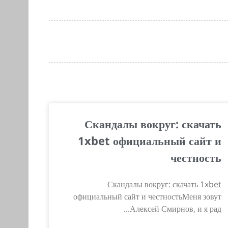
Скандалы вокруг: скачать
1xbet официальный сайт и
честность
Скандалы вокруг: скачать 1xbet
официальный сайт и честностьМеня зовут
Алексей Смирнов, и я рад...