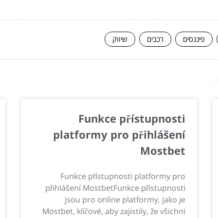
פיננסים
רכבים
שיווק
ור...
Funkce přístupnosti
platformy pro přihlášení
Mostbet
Funkce přístupnosti platformy pro
přihlášení MostbetFunkce přístupnosti
jsou pro online platformy, jako je
Mostbet, klíčové, aby zajistily, že všichni