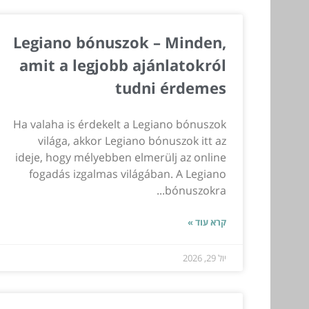
Legiano bónuszok – Minden,
amit a legjobb ajánlatokról
tudni érdemes
Ha valaha is érdekelt a Legiano bónuszok
világa, akkor Legiano bónuszok itt az
ideje, hogy mélyebben elmerülj az online
fogadás izgalmas világában. A Legiano
bónuszokra...
קרא עוד »
יול 29, 2026