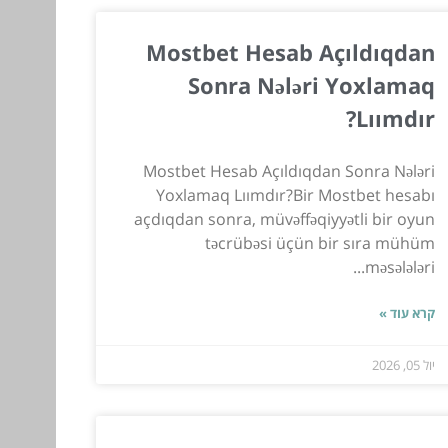
Mostbet Hesab Açıldıqdan
Sonra Nələri Yoxlamaq
Lıımdır?
Mostbet Hesab Açıldıqdan Sonra Nələri
Yoxlamaq Lıımdır?Bir Mostbet hesabı
açdıqdan sonra, müvəffəqiyyətli bir oyun
təcrübəsi üçün bir sıra mühüm
məsələləri...
קרא עוד »
יול 05, 2026