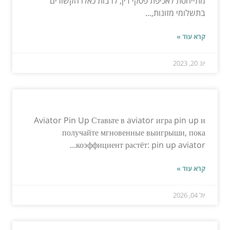
מתייחסת לאכיפת פסקי דין, לרבות כאלו הקשורים
בתשלומי מזונות,...
קרא עוד »
יונ 20, 2023
Aviator Pin Up Ставьте в aviator игра pin up и
получайте мгновенные выигрыши, пока
коэффициент растёт: pin up aviator...
קרא עוד »
יול 04, 2026