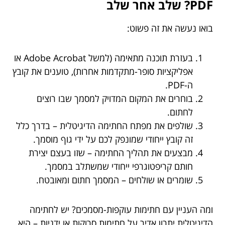
PDF? שלב אחר שלב
בואו נעשה את זה פשוט:
בעזרת תוכנה מתאימה (למשל Adobe Acrobat או
אפליקציות סופר-מתקדמות אחרות), טוענים את קובץ
ה-PDF.
בוחרים את המקום המדויק למסמך שבו רוצים
לחתום.
שולפים את מפתח החתימה הדיגיטלית – בדרך כלל
זה קובץ ייחודי שמונפק לכם על ידי גוף מוסמך.
מבצעים את תהליך החתימה – שזו בעצם יצירת
חותם קריפטוגרפי ייחודי שמשתלב במסמך.
שומרים או שולחים – המסמך חתום ומאובטח.
ומה העניין עם חתימות עוקפות-מסמכים? יש לחתימה
הדיגיטלית יתרון אדיר על חתימות סרוקות או ידניות – היא