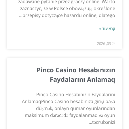
zadawane pytanie przez graczy online. Warto
zaznaczyć, że w Polsce obowiązują określone
przepisy dotyczące hazardu online, dlatego...
קרא עוד »
יול 03, 2026
Pinco Casino Hesabınızın
Faydalarını Anlamaq
Pinco Casino Hesabınızın Faydalarını
AnlamaqPinco Casino hesabınıza girişi başa
düşmək, onlayn qumar oyunlarından
maksimum dərəcədə faydalanmaq və oyun
təcrübənizi...