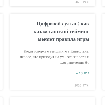
יול 19, 2026
Цифровой султан: как
казахстанский гейминг
меняет правила игры
Когда говорят о гемблинге в Казахстане,
первое, что приходит на ум - это запреты и
ограничения.Но...
קרא עוד »
יול 17, 2026