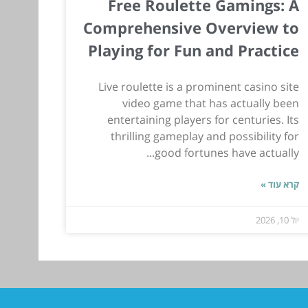
Free Roulette Gamings: A
Comprehensive Overview to
Playing for Fun and Practice
Live roulette is a prominent casino site
video game that has actually been
entertaining players for centuries. Its
thrilling gameplay and possibility for
good fortunes have actually...
קרא עוד »
יול 10, 2026