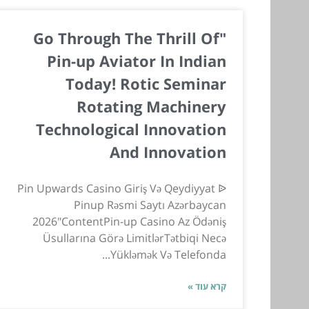
"Go Through The Thrill Of
Pin-up Aviator In Indian
Today! Rotic Seminar
Rotating Machinery
Technological Innovation
And Innovation
Pin Upwards Casino Giriş Və Qeydiyyat ᐉ
Pinup Rəsmi Saytı Azərbaycan
2026"ContentPin-up Casino Az Ödəniş
Üsullarına Görə LimitlərTətbiqi Necə
Yükləmək Və Telefonda...
קרא עוד »