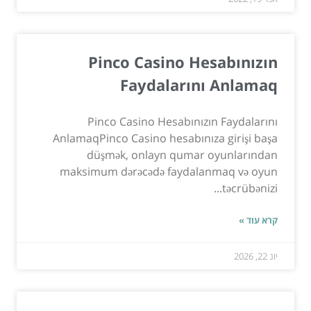
Pinco Casino Hesabınızın
Faydalarını Anlamaq
Pinco Casino Hesabınızın Faydalarını
AnlamaqPinco Casino hesabınıza girişi başa
düşmək, onlayn qumar oyunlarından
maksimum dərəcədə faydalanmaq və oyun
təcrübənizi...
קרא עוד »
יונ 22, 2026