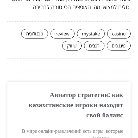
יכולים למצוא ומהי האופציה הכי טובה לבחירה.
casino
mystake
review
טכנולוגיה
פיננסים
רכבים
שיווק
המשך לעוד מאמרים שיוכלו לעזור...
Авиатор стратегия: как
казахстанские игроки находят
свой баланс
В мире онлайн-развлечений есть игры, которые