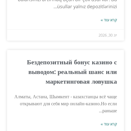
üsullar yalnız depozitlərinizi...
קרא עוד »
יונ 30, 2026
Бездепозитный бонус казино с
выводом: реальный шанс или
маркетинговая ловушка
Алматы, Астана, Шымкент - казахстанцы всё чаще
открывают для себя мир онлайн-казино.Но если
раньше...
קרא עוד »