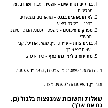
בודקים תרחישים
– אופטימי, סביר, ושמרני. ואז
מחליטים.
לא מתאהבים בנכס
– מתאהבים במספרים,
בתכנון, וביכולת ביצוע.
מפרקים סיכונים
– משפטי, תכנוני, הנדסי, מימוני
ותפעולי.
בונים צוות
– עו״ד נדל״ן, שמאי, אדריכל, קבלן,
יועצים לפי צורך.
מתייחסים לזמן כמו כסף
– כי הוא כזה.
והנה האמת הפשוטה: מי שמסודר, נראה ״משעמם״.
ובנדל״ן, משעמם זה לפעמים מצוין.
שאלות ותשובות שמנפצות בלבול (כן,
גם את שלך)