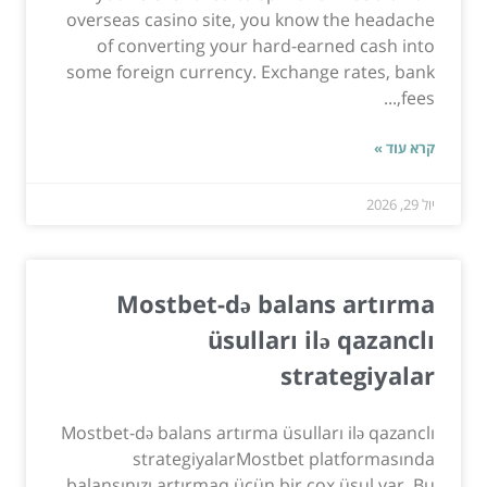
overseas casino site, you know the headache
of converting your hard-earned cash into
some foreign currency. Exchange rates, bank
fees,...
קרא עוד »
יול 29, 2026
Mostbet-də balans artırma
üsulları ilə qazanclı
strategiyalar
Mostbet-də balans artırma üsulları ilə qazanclı
strategiyalarMostbet platformasında
balansınızı artırmaq üçün bir çox üsul var. Bu