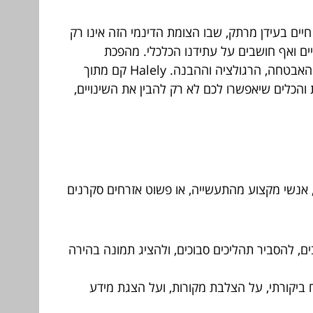
. אנו חיים בעידן מרתק, שבו הצומת הדינמי הזה אינו רק
ים ואף חושבים על עתידנו הכלכלי. מהפכת
הפינטק (FinTech) מביאה עמה הזדמנויות אדירות ליעילות, נגישות וחדשנות, אך גם מציבה אתגרים חדשים בתחומי האבטחה, הרגולציה וההבנה. Halely קם מתוך
הכלים שיאפשרו לכם לא רק להבין את השינויים,
חילת דרכם, אנשי מקצוע מהתעשייה, או פשוט אזרחים סקרנים
ים, להסביר תהליכים סבוכים, ולהציג תמונה בהירה
 ביקורתי, על הצלבת מקורות, ועל הצגת מידע