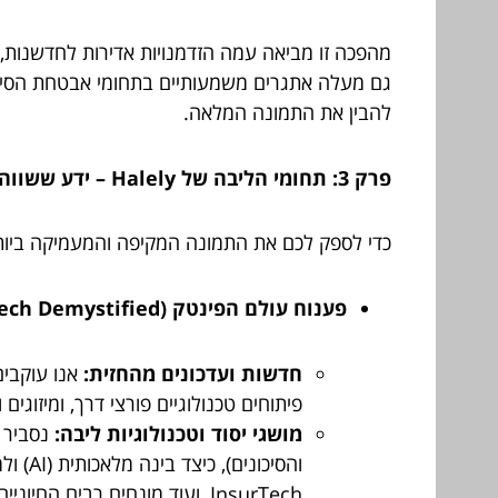
מהפכה זו מביאה עמה הזדמנויות אדירות לחדשנות, ל
להבין את התמונה המלאה.
פרק 3: תחומי הליבה של Halely – ידע ששווה "הלל"
כדי לספק לכם את התמונה המקיפה והמעמיקה ביותר, Halely מתמקד במספר תחומי ליבה מרכזיים, שכל אחד מהם הוא עולם ומלואו, מלא בחדשנות ו
פענוח עולם הפינטק (FinTech Demystified):
חדשות ועדכונים מהחזית:
אנו עוקבים
פיתוחים טכנולוגיים פורצי דרך, ומיזוג
מושגי יסוד וטכנולוגיות ליבה:
נסביר ב
InsurTech, ועוד מונחים רבים החיוניים להבנת התחום.