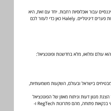
נסיים עבור אוכלוסיות רחבות. יחד עם זאת, היא
גם מעלה אתגרים משמעותיים בתחומי אבטחת הסייבר, הגנת הפרטיות, הצורך בהתאמות רגולטוריות, והסיכון להיווצרות פערים דיגיטליים. Halely כאן כדי לעזור לכם
בטיחים בישראל ובעולם, השקעות משמעותיות,
צגת מגוון דעות וניתוח מאוזן של הפוטנציאל
והסיכונים), כיצד בינה מלאכותית (AI) ולמידת מכונה (Machine Learning) משנות את פני הפיננסים, מהי בנקאות פתוחה, מהם פתרונות RegTech ו-