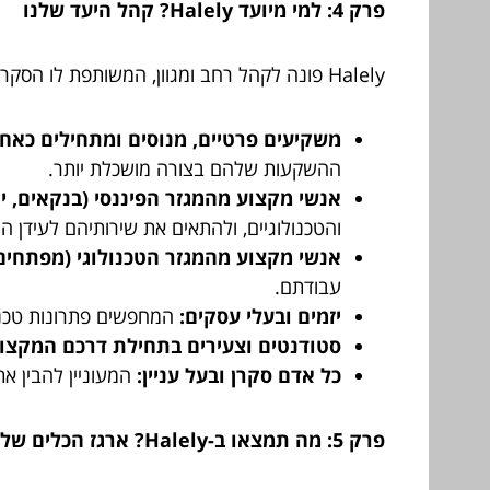
פרק 4: למי מיועד Halely? קהל היעד שלנו
Halely פונה לקהל רחב ומגוון, המשותפת לו הסקרנות והרצון להבין ולהצליח בצומת המרתק של טכנולוגיה ופיננסים:
משקיעים פרטיים, מנוסים ומתחילים כאחד
ההשקעות שלהם בצורה מושכלת יותר.
אנשי מקצוע מהמגזר הפיננסי (בנקאים, יוע
והטכנולוגיים, ולהתאים את שירותיהם לעידן ה
אנשי מקצוע מהמגזר הטכנולוגי (מפתחים, 
עבודתם.
יזמים ובעלי עסקים:
המחפשים פתרונות טכנולו
סטודנטים וצעירים בתחילת דרכם המקצוע
כל אדם סקרן ובעל עניין:
המעוניין להבין את
פרק 5: מה תמצאו ב-Halely? ארגז הכלים שלכם להצלחה ול"הלל"