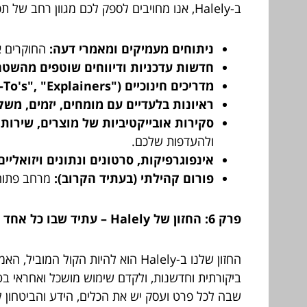
ב-Halely, אנו מחויבים לספק לכם מגוון רחב של תכנים וכלים איכותיים, שיעשירו את הידע שלכם ויסייעו לכם לקבל החלטות טובות יותר:
ניתוחים מעמיקים ומאמרי דעה:
החוקרים את
חדשות עדכניות ודיווחים שוטפים מהשטח
מדריכים חינוכיים ("How-To's", "Explainers") ומילוני מונחים:
ראיונות בלעדיים עם מומחים, יזמים, משקי
סקירות אובייקטיביות של מוצרים, שירות
ולהעדפות שלכם.
אינפוגרפיקות, סרטונים ונתונים ויזואליים
פורום קהילתי (בעתיד הקרוב):
מרחב פתוח 
פרק 6: החזון של Halely – עתיד שבו כל אחד יכול "להלל" את רווחתו הפיננסית
החזון שלנו ב-Halely הוא להיות 
ביקורתית וחדשנות, ולקדם שימוש מושכל ואחראי בטכנ
שבה לכל פרט ועסק יש את הכלים, הידע והביטחון ל