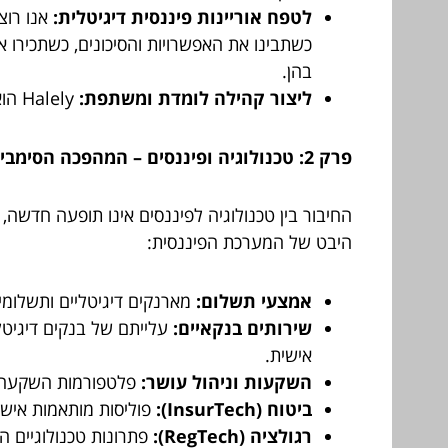
לטפח אוריינות פיננסית דיגיטלית:
אנו רוצי
כשתבינו את האפשרויות והסיכונים, כשתכירו 
בהן.
ליצור קהילה לומדת ומשתפת:
Halely הוא לא רק מקור מידע, אלא גם פלטפורמה לדיון, לשיתוף ולהפריה הדדית.
פרק 2: טכנולוגיה ופיננסים – המהפכה הסימביוטית שמשנה הכל
החיבור בין טכנולוגיה לפיננסים אינו תופעה חדשה
היבט של המערכת הפיננסית:
אמצעי תשלום:
מארנקים דיגיטליים ותשלומים
שירותים בנקאיים:
אישית.
השקעות וניהול עושר:
פלטפורמות השקעה מקוונות, רובו-אדוויזרים (o-Advisors
ביטוח (InsurTech):
פוליסות מותאמות אישית,
רגולציה (RegTech):
פתרונות טכנולוגיים המ