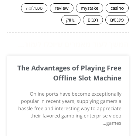
casino
mystake
review
טכנולוגיה
פיננסים
רכבים
שיווק
המשך לעוד מאמרים שיוכלו לעזור...
The Advantages of Playing Free
Offline Slot Machine
Online ports have become exceptionally
popular in recent years, supplying gamers a
hassle-free and interesting way to appreciate
their favored gambling enterprise video
games....